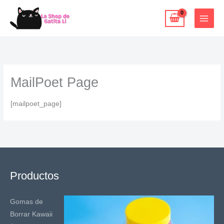
Ir
al
contenido
MailPoet Page
[mailpoet_page]
Productos
Gomas de
Borrar Kawaii