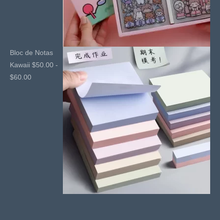
Bloc de Notas
Kawaii
$
50.00
-
Rango
$
60.00
de
precios:
desde
$50.00
hasta
$60.00