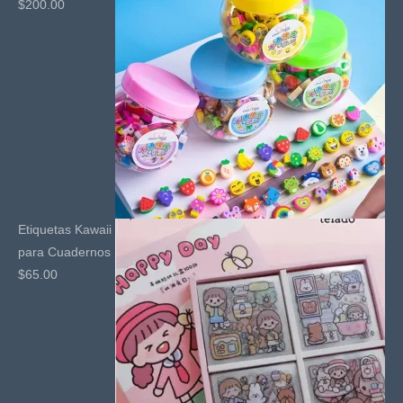
$
200.00
Etiquetas Kawaii
para Cuadernos
$
65.00