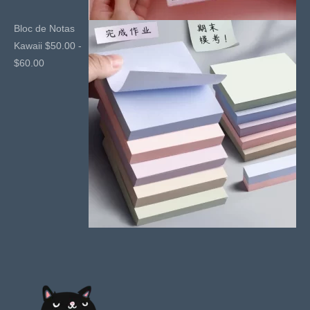
Bloc de Notas
Kawaii
$
50.00
-
Rango
$
60.00
de
precios:
desde
$50.00
hasta
$60.00